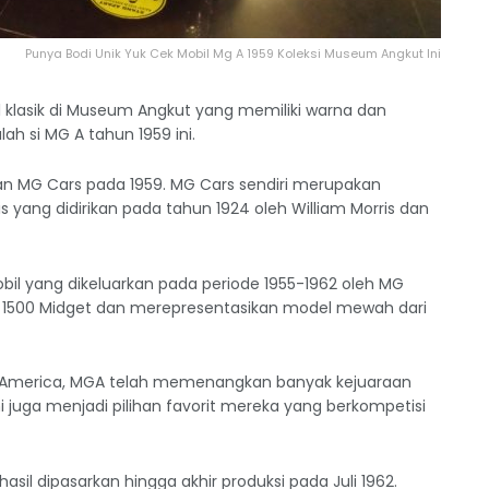
Punya Bodi Unik Yuk Cek Mobil Mg A 1959 Koleksi Museum Angkut Ini
l klasik di Museum Angkut yang memiliki warna dan
ah si MG A tahun 1959 ini.
an MG Cars pada 1959. MG Cars sendiri merupakan
s yang didirikan pada tahun 1924 oleh William Morris dan
bil yang dikeluarkan pada periode 1955-1962 oleh MG
F 1500 Midget dan merepresentasikan model mewah dari
f America, MGA telah memenangkan banyak kejuaraan
ni juga menjadi pilihan favorit mereka yang berkompetisi
asil dipasarkan hingga akhir produksi pada Juli 1962.