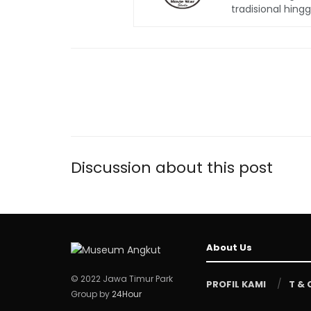
tradisional hing
Discussion about this post
About Us
© 2022 Jawa Timur Park
PROFIL KAMI
T & 
Group by
24Hour