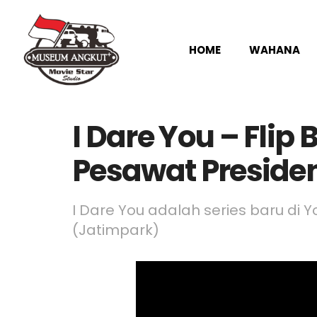
HOME
WAHANA
I Dare You – Flip 
Pesawat Preside
I Dare You adalah series baru di
(Jatimpark)