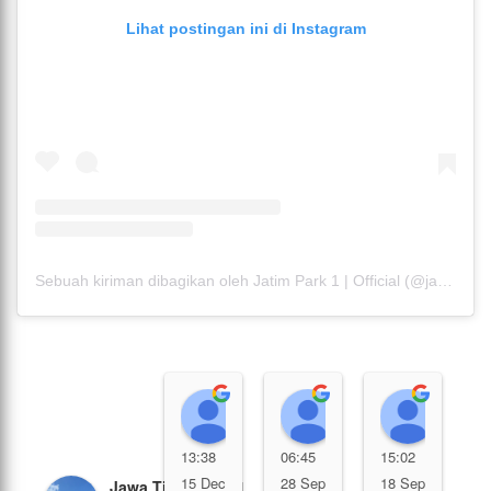
Lihat postingan ini di Instagram
Sebuah kiriman dibagikan oleh Jatim Park 1 | Official (@jatimparksatu)
Dewi zhaang
Asri
Prisci
1
13:38
06:45
15:02
0
15 Dec
28 Sep
18 Sep
Jawa Timur Park 1