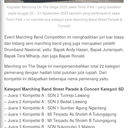
Kegiatan Marching On The Stage 2025 Jawa Timur Park 1 yang diadakan
pada tanggal 20 – 21 September 2025 kemarin yang bertempat di Jawa
Timur Park 1 ini memiliki dua kategori yaitu Marching Band Street Parade &
Concert
Event Marching Band Competition ini menghadirkan juri luar biasa
dari bidang seni marching band yang juga merupakan pelatih
Drumband Nasional, yaitu: Bapak Andy Hasan, Bapak Juriansyah,
Bapak Tera Miharja, dan juga Bapak Ronald.
Marching on The Stage ini mempersembahkan total 22 kategori
pemenang dengan hadiah total puluhan juta rupiah. Dari
kompetisi ini didapatkan beberapa nama pemenang yaitu:
Kategori Marching Band Street Parade & Concert Kategori SD
– Juara 1 Kompetisi A : SDN 2 Turirejo Lawang
– Juara 2 Kompetisi A : SDN 2 Bedali Lawang
– Juara 3 Kompetisi A : SDN 1 Sumber Agung Ngantang
– Juara 1 Kompetisi B : MI Terpadu As Sholeh A Tulungagung
– Juara 2 Kompetisi B : MI Terpadu As Sholeh B Tulungagung
– Juara 3 Kompetisi B : SDN Sukomulyo 3 Malang