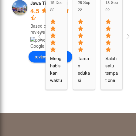
15 Dec
28 Sep
18 Sep
Jawa Timur Park 1
M
4.5
22
22
22
2
Based on 16700
reviews
review us on
Meng
Tama
Salah 
t
habis
n 
satu 
t 
kan 
eduka
tempa
r
waktu 
si 
t one 
as
libur 
buat 
stop 
y
disini 
anak-
servic
a
baren
anak 
e 
s
g 
dan 
untuk 
a
temen
remaj
wisat
.. 
/kelua
a. 
a 
d
rga 
Orang 
bersa
n 