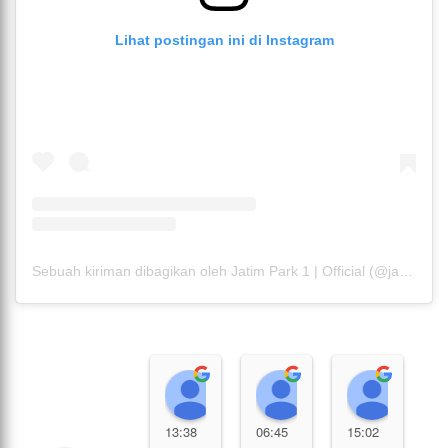
Lihat postingan ini di Instagram
Sebuah kiriman dibagikan oleh Jatim Park 1 | Official (@jatimparksatu)
Dewi zhaang
Asri
Prisci
1
13:38
06:45
15:02
0