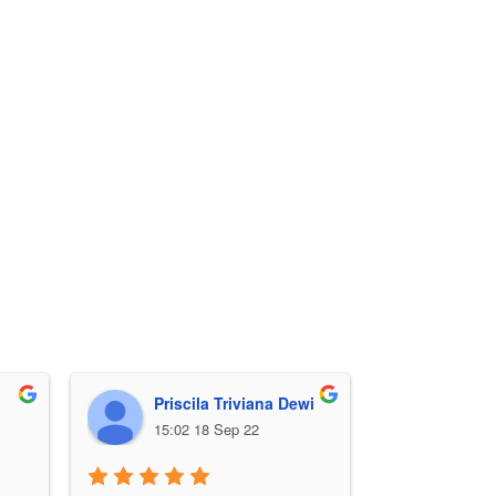
Priscila Triviana Dewi
T. Gi
15:02 18 Sep 22
18:51