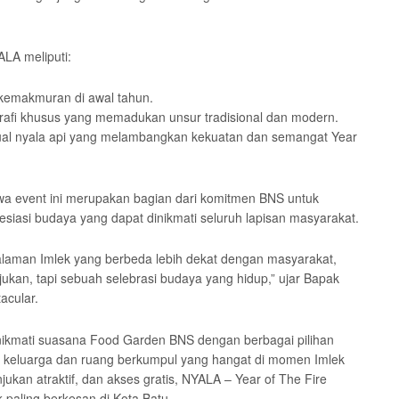
LA meliputi:
kemakmuran di awal tahun.
grafi khusus yang memadukan unsur tradisional dan modern.
visual nyala api yang melambangkan kekuatan dan semangat Year
a event ini merupakan bagian dari komitmen BNS untuk
esiasi budaya yang dapat dinikmati seluruh lapisan masyarakat.
alaman Imlek yang berbeda lebih dekat dengan masyarakat,
njukan, tapi sebuah selebrasi budaya yang hidup,” ujar Bapak
acular.
nikmati suasana Food Garden BNS dengan berbagai pilihan
ran keluarga dan ruang berkumpul yang hangat di momen Imlek
jukan atraktif, dan akses gratis, NYALA – Year of The Fire
 paling berkesan di Kota Batu.