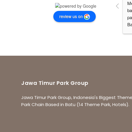
Me
ba
review us on
pa
Ba
di
ya
ya
ca
an
ri
ba
gu
Jawa Timur Park Group
10
bi
Jawa Timur Park Group, Indonesia's Biggest Them
co
Park Chain Based in Batu (14 Theme Park, Hotels).
ja
ga