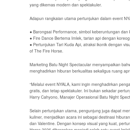
yang dikemas modern dan spektakuler.
Adapun rangkaian utama pertunjukan dalam event NYA
● Barongsai Performance, simbol keberuntungan dan 
● Fire Dance Bertema Imlek, tarian api dengan koreo
● Pertunjukan Tari Kuda Api, atraksi ikonik dengan 
of The Fire Horse.
Marketing Batu Night Spectacular menyampaikan bahw
menghadirkan hiburan berkualitas sekaligus ruang apr
“Melalui event NYALA, kami ingin menghadirkan peng
gratis, dan tetap spektakuler. Ini bukan sekadar pertu
Harry Cahyono, Manajer Operasional Batu Night Spect
Selain pertunjukan utama, pengunjung juga dapat me
kuliner, menjadikan acara ini sebagai destinasi hibu
dan Valentine. Dengan konsep visual yang kuat, pertun
Horse 2026 diharapkan menjadi salah satu event Imlek