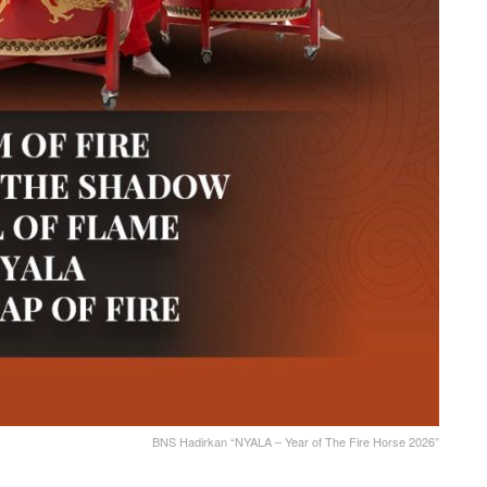
BNS Hadirkan “NYALA – Year of The Fire Horse 2026”